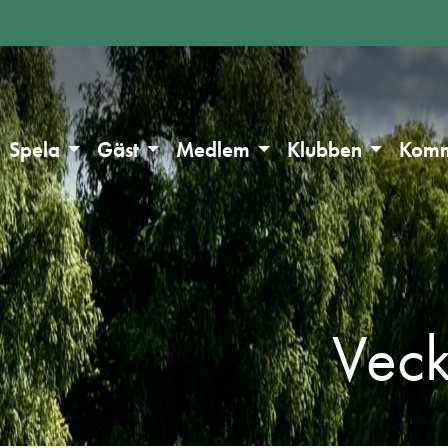
Spela
Gäst
Medlem
Klubben
Komm
Veck