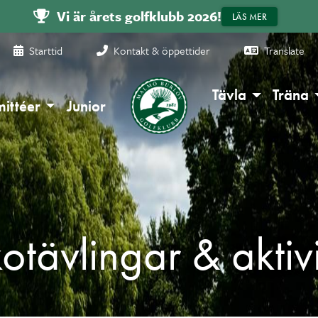
Vi är årets golfklubb 2026!
LÄS MER
Starttid
Kontakt & öppettider
Translate
Tävla
Träna
ittéer
Junior
otävlingar & aktivi