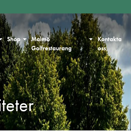
Shop
Malmö
Kontakta
Golfrestaurang
oss
teter