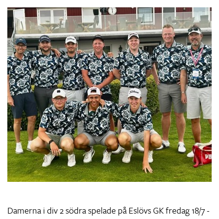
Damerna i div 2 södra spelade på Eslövs GK fredag 18/7 -