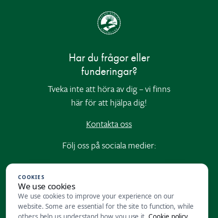
Har du frågor eller
funderingar?
Tveka inte att höra av dig – vi finns
här för att hjälpa dig!
Kontakta oss
Följ oss på sociala medier:
Instagram
|
Facebook
COOKIES
We use cookies
Varmt välkommen till Malmö
We use cookies to improve your experience on our
website. Some are essential for the site to function, while
Burlöv Golfklubb
others help us understand how you use it.
Cookie policy