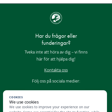
Har du frågor eller
funderingar?
Tveka inte att höra av dig – vi finns
här för att hjälpa dig!
Kontakta oss
Följ oss på sociala medier:
Instagram
|
Facebook
COOKIES
We use cookies
Varmt välkommen till Malmö
We use cookies to improve your experience on our