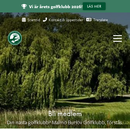
Vi är årets golfklubb 2026!
LÄS MER
Starttid
Kontakt & öppettider
Translate
Bli medlem
Din nästa golfklubb? Malmö Burlöv Golfklubb, förstås.